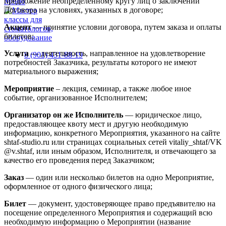
предложение неопределенному кругу лиц о заключении
Меню
Договора на условиях, указанных в договоре;
Акцепт
— принятие условии договора, путем заказа и оплаты
билетов;
Услуга
— деятельность, направленное на удовлетворение
8 (901) 431-88-19
потребностей Заказчика, результаты которого не имеют
материального выражения;
Мероприятие
– лекция, семинар, а также любое иное
событие, организованное Исполнителем;
Организатор
он же Исполнитель
— юридическое лицо,
предоставляющее квоту мест и другую необходимую
информацию, конкретного Мероприятия, указанного на сайте
shtaf-studio.ru или страницах социальных сетей vitaliy_shtaf/VK
@v.shtaf, или иным образом, Исполнителя, и отвечающего за
качество его проведения перед Заказчиком;
Заказ
— один или несколько билетов на одно Мероприятие,
оформленное от одного физического лица;
Билет
— документ, удостоверяющее право предъявителю на
посещение определенного Мероприятия и содержащий всю
необходимую информацию о Мероприятии (название