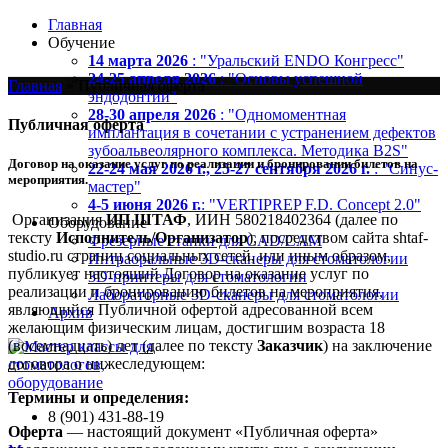
Главная
Обучение
14 марта 2026
: "Уральский ENDO Конгресс"
24-25 апреля 2026
: "Основы успешной
Главная
»
Публичная оферта
эндодонтии"
28-30 апреля 2026
: "Одномоментная
Публичная оферта
имплантация в сочетании с устранением дефектов
зубоальвеолярного комплекса. Методика B2S"
Договор на оказание услуг по реализации и бронировании билетов на
22-24 мая 2026 г., 25-27 сентября 2026 г.
: "Синус-
мероприятия.
мастер"
4-5 июня 2026 г.
: "VERTIPREP F.D. Concept 2.0"
Организация
ИП ШТАФ
, ИИН 580218402364 (далее по
Оборудование
тексту
Исполнитель/Организатор
), посредством сайта shtaf-
Фрезерные станки для CAD/CAM
studio.ru страниц социальных сетей, или иным образом,
Интраоральные 3D-сканеры для стоматологии
публикует настоящий Договор на оказание услуг по
3D-принтеры для стоматологии
реализации и бронированию билетов на мероприятия,
Лабораторные 3D-сканеры для стоматологии
являющийся Публичной офертой адресованной всем
Архив
желающим физическим лицам, достигшим возраста 18
(восемнадцать) лет (далее по тексту
Заказчик
) на заключение
договора о нижеследующем:
Термины и определения:
8 (901) 431-88-19
Оферта
— настоящий документ «Публичная оферта»