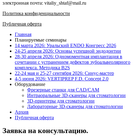
электронная почта: vitaliy_shtaf@mail.ru
Политика конфиденциальности
Публичная оферта
Главная
Планируемые семинары
14 марта 2026: Уральский ENDO Конгресс 2026
24-25 апреля 2026: Основы успешной эндодонтии
28-30 апреля 2026: Одномоментная имплантация в
сочетании с устранением дефектов зубоальвеолярного
комплекса. Методика B2S
22-24 мая и 25-27 сентября 2026: Синус-мастер
4-5 июня 2026: VERTIPREP F.D. Concept 2.0
Оборудование
Фрезерные станки для CAD/CAM
Интраоральные 3D-сканеры для стоматологии
3D-принтеры для стоматологии
Лабораторные 3D-сканеры для стоматологии
Архив
Публичная оферта
Заявка на консультацию.