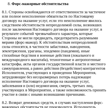
Форс-мажорные обстоятельства
8.1. Стороны освобождаются от ответственности за частичное
или полное неисполнение обязательств по Настоящему
договору на оказание услуг, если это неисполнение явилось
следствием обстоятельств непреодолимой силы, возникших
после заключения Настоящего договора на оказание услуг, в
результате событий чрезвычайного характера, которые
Стороны не могли предвидеть, предотвратить разумными
мерами (форс-мажор). К обстоятельствам непреодолимой
силы относятся, в частности забастовки, наводнения,
землетрясения, ураганы, эпидемии (пандемия), иные
стихийные бедствия и военные действия (локального и
международного масштаба), техногенные и антропогенные
катастрофы, акты органов государственной власти и местного
самоуправления, а равно действия (бездействие) контрагентов
Исполнителя, участвующих в проведении Мероприятия,
затрудняющие без несоразмерных потерь надлежащее
исполнение Настоящего договора на оказание услуг,
заболевания и (или) недомогания, смерть, третьих лиц,
участвующих в Мероприятии, а также невозможность принять
участие в связи с иными возникшими причинами.
8.2. Возврат денежных средств, в случаях наступления форс-
мажорных обстоятельств не производится. Исполнитель