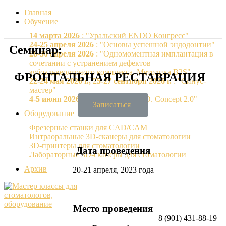
Главная
Обучение
14 марта 2026
: "Уральский ENDO Конгресс"
24-25 апреля 2026
: "Основы успешной эндодонтии"
Семинар:
28-30 апреля 2026
: "Одномоментная имплантация в
сочетании с устранением дефектов
зубоальвеолярного комплекса. Методика B2S"
ФРОНТАЛЬНАЯ РЕСТАВРАЦИЯ
22-24 мая 2026 г., 25-27 сентября 2026 г.
: "Синус-
мастер"
4-5 июня 2026 г.
: "VERTIPREP F.D. Concept 2.0"
Записаться
Оборудование
Фрезерные станки для CAD/CAM
Интраоральные 3D-сканеры для стоматологии
3D-принтеры для стоматологии
Дата проведения
Лабораторные 3D-сканеры для стоматологии
Архив
20-21 апреля, 2023 года
Место проведения
8 (901) 431-88-19