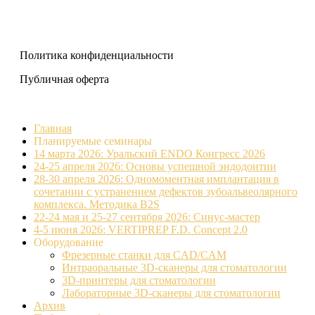
Политика конфиденциальности
Публичная оферта
Главная
Планируемые семинары
14 марта 2026: Уральский ENDO Конгресс 2026
24-25 апреля 2026: Основы успешной эндодонтии
28-30 апреля 2026: Одномоментная имплантация в
сочетании с устранением дефектов зубоальвеолярного
комплекса. Методика B2S
22-24 мая и 25-27 сентября 2026: Синус-мастер
4-5 июня 2026: VERTIPREP F.D. Concept 2.0
Оборудование
Фрезерные станки для CAD/CAM
Интраоральные 3D-сканеры для стоматологии
3D-принтеры для стоматологии
Лабораторные 3D-сканеры для стоматологии
Архив