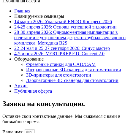
472
Публичная оферта
660 ₽.
Главная
Планируемые семинары
14 марта 2026: Уральский ENDO Конгресс 2026
24-25 апреля 2026: Основы успешной эндодонтии
28-30 апреля 2026: Одномоментная имплантация в
сочетании с устранением дефектов зубоальвеолярного
комплекса. Методика B2S
22-24 мая и 25-27 сентября 2026: Синус-мастер
4-5 июня 2026: VERTIPREP F.D. Concept 2.0
Оборудование
Фрезерные станки для CAD/CAM
Интраоральные 3D-сканеры для стоматологии
3D-принтеры для стоматологии
Лабораторные 3D-сканеры для стоматологии
Архив
Публичная оферта
Заявка на консультацию.
Оставьте свои контактные данные. Мы свяжемся с вами в
ближайшее время.
Ваше имя: