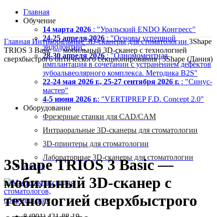
Главная
Обучение
14 марта 2026
: "Уральский ENDO Конгресс"
24-25 апреля 2026
: "Основы успешной
Главная
Интраоральные 3D-сканеры для стоматологии
3Shape
эндодонтии"
TRIOS 3 Basic — мобильный 3D-сканер с технологией
28-30 апреля 2026
: "Одномоментная
сверхбыстрого оптического секционирования | 3Shape (Дания)
имплантация в сочетании с устранением дефектов
зубоальвеолярного комплекса. Методика B2S"
22-24 мая 2026 г., 25-27 сентября 2026 г.
: "Синус-
мастер"
4-5 июня 2026 г.
: "VERTIPREP F.D. Concept 2.0"
Оборудование
Фрезерные станки для CAD/CAM
Интраоральные 3D-сканеры для стоматологии
Увеличить
3D-принтеры для стоматологии
Лабораторные 3D-сканеры для стоматологии
3Shape TRIOS 3 Basic —
Архив
мобильный 3D-сканер с
технологией сверхбыстрого
8 (901) 431-88-19