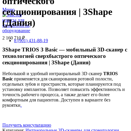
оптического
секционирования | 3Shape
Меню
(Дания)
2 160 710
₽
8 (901) 431-88-19
3Shape TRIOS 3 Basic — мобильный 3D-сканер с
технологией сверхбыстрого оптического
секционирования | 3Shape (Дания)
Небольшой и удобный интраоральный 3D сканер
TRIOS
Basic
применяется для сканирования ротовой полости,
отдельных зубов и пространств, которые планируются под
установку имплантов. Позволяет повысить эффективность и
точность рабочего процесса, а также делает его более
комфортным для пациентов. Доступен в варианте без
рукоятки
.
Получить консультацию
Категория:
Интраоральные 3D-сканеры для стоматологии